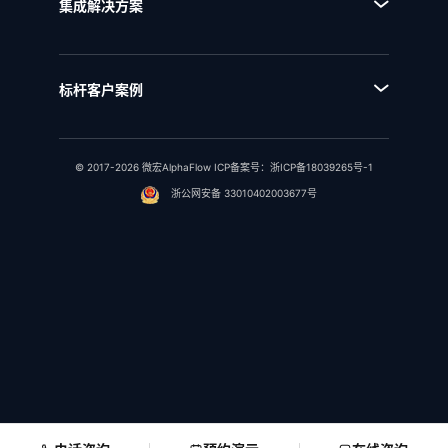
■ 流程运行和自动化
集成解决方案
■ IPD全流程管理
■ 统一流程集成
■ IPD研发项目管理
■ SAP流程集成
■ RSM法规标准管理
标杆客户案例
■ 用友流程集成
■ 行业客户案例
■ 金蝶流程集成
© 2017-2026 微宏AlphaFlow ICP备案号：
浙ICP备18039265号-1
浙公网安备 33010402003677号