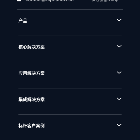
产品
■ 产品体系
■ BPA流程规划设计平台
核心解决方案
■ BPM流程管理平台
■ AI+流程
■ BPI流程挖掘分析平台
■ 全流程管理
■ BPE流程引擎
应用解决方案
■ 流程优化
■ EAM企业架构管理
■ 流程资产管理
■ NQMS质量管理体系
■ 流程运行和自动化
集成解决方案
■ IPD全流程管理
■ 统一流程集成
■ IPD研发项目管理
■ SAP流程集成
■ RSM法规标准管理
标杆客户案例
■ 用友流程集成
■ 行业客户案例