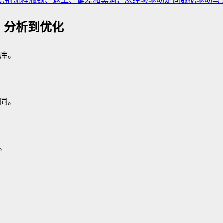
径，识别流程瓶颈、返工、偏差和黑洞，从经验驱动走向数据驱动与 A
、分析到优化
库。
同。
。