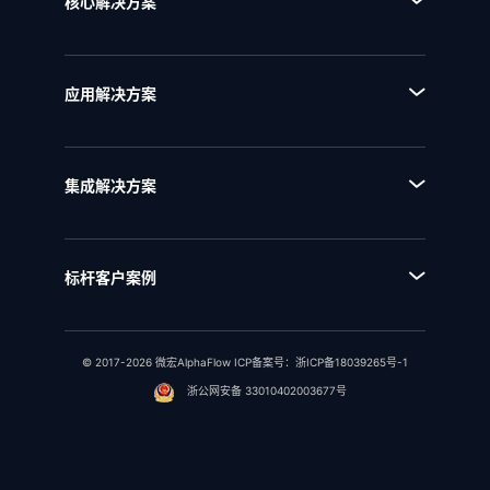
核心解决方案
■ BPM流程管理平台
■ AI+流程
■ BPI流程挖掘分析平台
■ 全流程管理
■ BPE流程引擎
应用解决方案
■ 流程优化
■ EAM企业架构管理
■ 流程资产管理
■ NQMS质量管理体系
■ 流程运行和自动化
集成解决方案
■ IPD全流程管理
■ 统一流程集成
■ IPD研发项目管理
■ SAP流程集成
■ RSM法规标准管理
标杆客户案例
■ 用友流程集成
■ 行业客户案例
■ 金蝶流程集成
© 2017-2026 微宏AlphaFlow ICP备案号：
浙ICP备18039265号-1
浙公网安备 33010402003677号