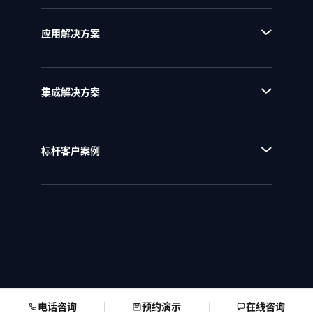
■ AI+流程
■ BPI流程挖掘分析平台
■ 全流程管理
■ BPE流程引擎
应用解决方案
■ 流程优化
■ EAM企业架构管理
■ 流程资产管理
■ NQMS质量管理体系
■ 流程运行和自动化
集成解决方案
■ IPD全流程管理
■ 统一流程集成
■ IPD研发项目管理
■ SAP流程集成
■ RSM法规标准管理
标杆客户案例
■ 用友流程集成
■ 行业客户案例
■ 金蝶流程集成
电话咨询
预约演示
在线咨询