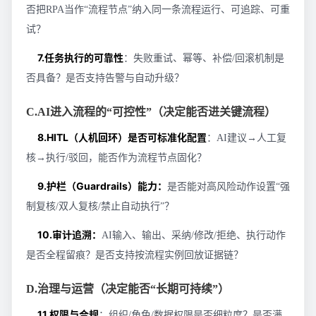
否把RPA当作“流程节点”纳入同一条流程运行、可追踪、可重
试？
7.任务执行的可靠性
：失败重试、幂等、补偿/回滚机制是
否具备？是否支持告警与自动升级？
C.AI进入流程的“可控性”（决定能否进关键流程）
8.HITL（人机回环）是否可标准化配置
：AI建议→人工复
核→执行/驳回，能否作为流程节点固化？
9.护栏（Guardrails）能力：
是否能对高风险动作设置“强
制复核/双人复核/禁止自动执行”？
10.审计追溯：
AI输入、输出、采纳/修改/拒绝、执行动作
是否全程留痕？是否支持按流程实例回放证据链？
D.治理与运营（决定能否“长期可持续”）
11.权限与合规
：组织/角色/数据权限是否细粒度？是否满