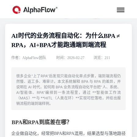
AI时代的业务流程自动化：为什么BPA ≠
行业资讯
RPA，AI+BPA才能跑通端到端流程
汇聚行业专家观点，助力流程更高效
作者：AlphaFlow团队
时间：2026-02-27
浏览：211
很多企业“上了RPA”后发现只能自动化单点步骤，端到端流程仍
然慢、返工多、难审计。本文系统解释 BPA 与 RPA 的差异，并
说明在 AI 时代，如何用 BPA 业务流程自动化平台把“人、系统、
AI智能体、RPA”编排到一条流程里，通过 **智能体工作流
（MAS）**与 **HITL（人类在环）**实现可控落地，并给出报
销流程的端到端样例。
BPA和RPA到底差在哪？
企业做自动化，经常把BPA和RPA混用，结果选型与落地路径