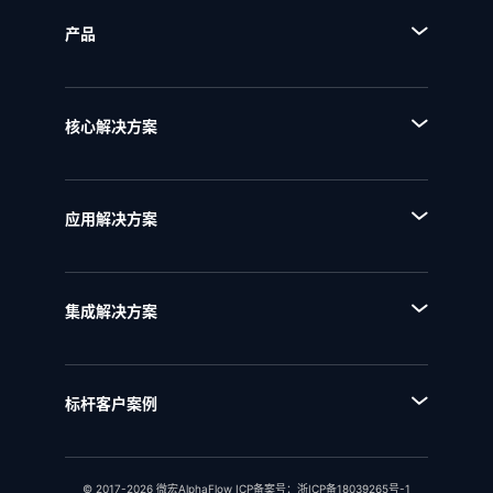
产品
■ 产品体系
■ BPA流程规划设计平台
核心解决方案
■ BPM流程管理平台
■ AI+流程
■ BPI流程挖掘分析平台
■ 全流程管理
■ BPE流程引擎
应用解决方案
■ 流程优化
■ EAM企业架构管理
■ 流程资产管理
■ NQMS质量管理体系
■ 流程运行和自动化
集成解决方案
■ IPD全流程管理
■ 统一流程集成
■ IPD研发项目管理
■ SAP流程集成
■ RSM法规标准管理
标杆客户案例
■ 用友流程集成
■ 行业客户案例
■ 金蝶流程集成
© 2017-2026 微宏AlphaFlow ICP备案号：
浙ICP备18039265号-1