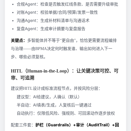
合规Agent：检查是否触发红线条款、是否需要升级审批
对账Agent：校验单据/合同/预算/发票一致性
沟通Agent：生成补材料清单与沟通话术
复盘Agent：生成审计摘要与复盘报告
关键点：
多智能体并不等于“更自由”，恰恰更需要流程编排
与治理——由BPMA决定何时触发谁、输出如何进入下一
步、哪些必须复核。
HITL（Human-in-the-Loop）：让关键决策可控、可
审、可追溯
建议把HITL设计成标准流程节点，并按风险分层：
建议型：AI给建议，人确认（默认）
半自动：AI填表/生成，人复核后一键通过
自动执行：仅限低风险、强规则、可回滚动作逐步放权
护栏（Guardrails）+审计（AuditTrail）+回
配套三件套：