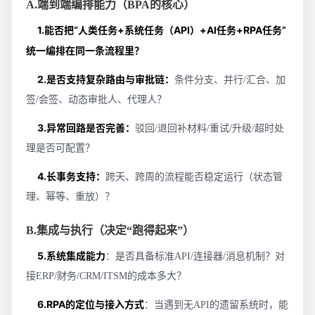
A.端到端编排能力（BPA的核心）
1.能否把“人类任务+系统任务（API）+AI任务+RPA任务”
统一编排在同一条流程里？
2.是否支持复杂路由与审批链：
条件分支、并行/汇合、加
签/会签、动态审批人、代理人？
3.异常回路是否完善：
驳回/退回补材料/重试/升级/超时处
理是否可配置？
4.长事务支持：
跨天、跨周的流程能否稳定运行（状态管
理、幂等、重放）？
B.集成与执行（决定“跑得起来”）
5.系统集成能力
：是否具备标准API/连接器/消息机制？对
接ERP/财务/CRM/ITSM的成本多大？
6.RPA的定位与接入方式
：当遇到无API的遗留系统时，能