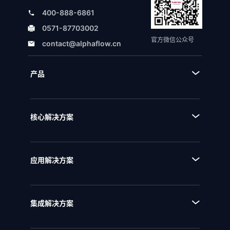
400-888-6861
0571-87703002
官方微信公众号
contact@alphaflow.cn
产品
■ 产品体系
■ BPA流程规划设计平台
核心解决方案
■ BPM流程管理平台
■ AI+流程
■ BPI流程挖掘分析平台
■ 全流程管理
■ BPE流程引擎
应用解决方案
■ 流程优化
■ EAM企业架构管理
■ 流程资产管理
■ NQMS质量管理体系
■ 流程运行和自动化
集成解决方案
■ IPD全流程管理
■ 统一流程集成
■ IPD研发项目管理