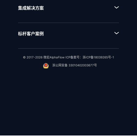
■ NQMS质量管理体系
■ 流程运行和自动化
集成解决方案
■ IPD全流程管理
■ 统一流程集成
■ IPD研发项目管理
■ SAP流程集成
■ RSM法规标准管理
标杆客户案例
■ 用友流程集成
■ 行业客户案例
■ 金蝶流程集成
© 2017-2026 微宏AlphaFlow ICP备案号：
浙ICP备18039265号-1
浙公网安备 33010402003677号