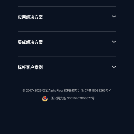
■ AI+流程
■ BPI流程挖掘分析平台
■ 全流程管理
■ BPE流程引擎
应用解决方案
■ 流程优化
■ EAM企业架构管理
■ 流程资产管理
■ NQMS质量管理体系
■ 流程运行和自动化
集成解决方案
■ IPD全流程管理
■ 统一流程集成
■ IPD研发项目管理
■ SAP流程集成
■ RSM法规标准管理
标杆客户案例
■ 用友流程集成
■ 行业客户案例
■ 金蝶流程集成
© 2017-2026 微宏AlphaFlow ICP备案号：
浙ICP备18039265号-1
浙公网安备 33010402003677号