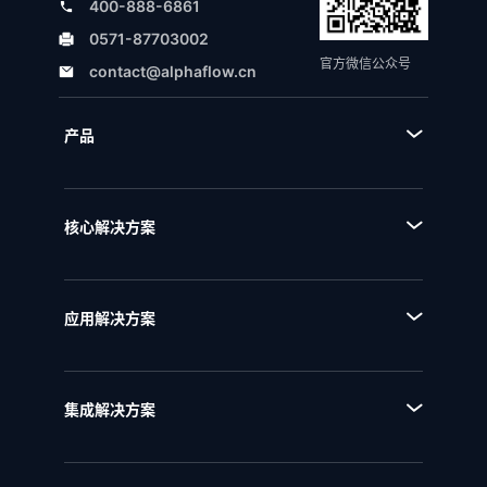
400-888-6861
0571-87703002
官方微信公众号
contact@alphaflow.cn
产品
■ 产品体系
■ BPA流程规划设计平台
核心解决方案
■ BPM流程管理平台
■ AI+流程
■ BPI流程挖掘分析平台
■ 全流程管理
■ BPE流程引擎
应用解决方案
■ 流程优化
■ EAM企业架构管理
■ 流程资产管理
■ NQMS质量管理体系
■ 流程运行和自动化
集成解决方案
■ IPD全流程管理
■ 统一流程集成
■ IPD研发项目管理