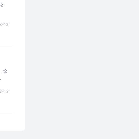
较
8-13
、金
.
8-13