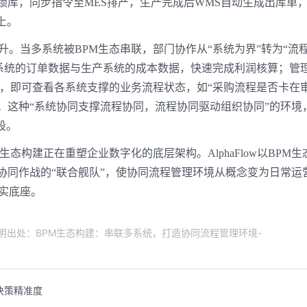
锁库，同步指令至MES排产，生产完成后WMS自动生成出库单
上。
。当多系统被BPM生态串联，部门协作从“系统为界”转为“流
售系统的订单数据与生产系统的成本数据，快速完成利润核算；管
盘，即可查看各系统支撑的业务流程状态，如“采购流程是否卡在审
。这种“系统协同支撑流程协同，流程协同驱动组织协同”的环境
段。
态构建正在重塑企业数字化的底层架构。AlphaFlow以BPM生
协同作战的“联合舰队”，使协同流程管理环境从概念变为日常运
实底座。
请注明出处：BPM生态构建：串联多系统，打造协同流程管理环境-
决策精准度