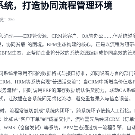
系统，打造协同流程管理环境
览：350
涌现——ERP管资源、CRM管客户、OA管办公……但系统越
荣，协同贫瘠”的困境。BPM生态构建的核心，正是以流程为纽带
打造的BPM生态，正帮助企业将分散的系统资源编织成协同高效的管
不同系统常采用不同的数据格式与接口标准，如同说着方言的部门
CRM、HRM等系统实现“普通话交流”：当CRM中新增高价值客
服务流程”，同时调用ERP的库存数据确认供货能力，联动OA系
模式，让数据在各系统间无感化流动，避免重复录入与信息误差。
时，流程常被切割成“系统内闭环”，跨系统环节依赖人工衔接。
比如从“客户下单”到“成品交付”，流程需先后经过CRM（订单
）、WMS（仓储发货）等系统，BPM生态通过统一流程引擎，自