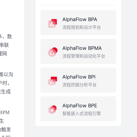
AlphaFlow BPA
流程规划和设计平台
多，数
串联
AlphaFlow BPMA
理网
流程管理和自动化平台
难以沟
AlphaFlow BPI
户时，
流程挖掘分析平台
统生成
AlphaFlow BPE
BPM
智能嵌入式流程引擎
生
动触发