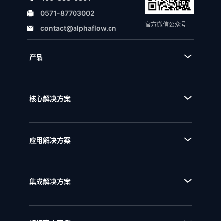
0571-87703002
官方微信公众号
contact@alphaflow.cn
产品
■ 产品体系
■ BPA流程规划设计平台
核心解决方案
■ BPM流程管理平台
■ AI+流程
■ BPI流程挖掘分析平台
■ 全流程管理
■ BPE流程引擎
应用解决方案
■ 流程优化
■ EAM企业架构管理
■ 流程资产管理
■ NQMS质量管理体系
■ 流程运行和自动化
集成解决方案
■ IPD全流程管理
■ 统一流程集成
■ IPD研发项目管理
■ SAP流程集成
■ RSM法规标准管理