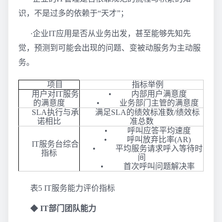
识，不是过多的依赖于“天才”；
·企业IT应用是否从业务出发，甚至能够先知先
觉，预测到可能会出现的问题、变被动服务为主动服
务。
项目
指标举例
用户对IT服务
• 内部用户满意度
的满意度
• 业务部门主管的满意度
SLA执行与承
满足SLA的绩效标准数/绩效标
诺相比
准总数
• 呼叫应答平均速度
• 呼叫放弃比率(AR)
IT服务台综合
• 平均服务请求呼入等待时
指标
间
• 首次呼叫问题解决率
表5 IT服务能力评价指标
◆
IT部门团队能力