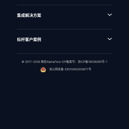
■ EAM企业架构管理
■ 流程资产管理
■ NQMS质量管理体系
■ 流程运行和自动化
集成解决方案
■ IPD全流程管理
■ 统一流程集成
■ IPD研发项目管理
■ SAP流程集成
■ RSM法规标准管理
标杆客户案例
■ 用友流程集成
■ 行业客户案例
■ 金蝶流程集成
© 2017-2026 微宏AlphaFlow ICP备案号：
浙ICP备18039265号-1
浙公网安备 33010402003677号