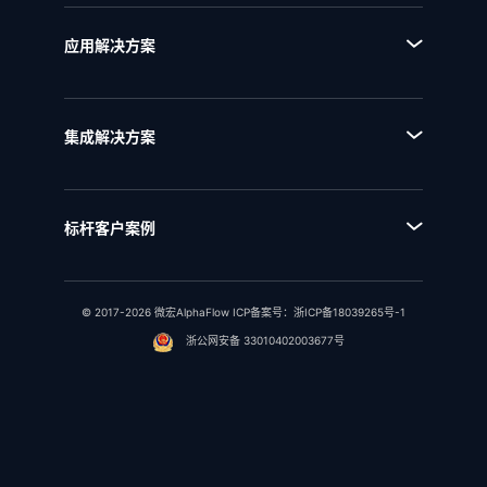
■ AI+流程
■ BPI流程挖掘分析平台
■ 全流程管理
■ BPE流程引擎
应用解决方案
■ 流程优化
■ EAM企业架构管理
■ 流程资产管理
■ NQMS质量管理体系
■ 流程运行和自动化
集成解决方案
■ IPD全流程管理
■ 统一流程集成
■ IPD研发项目管理
■ SAP流程集成
■ RSM法规标准管理
标杆客户案例
■ 用友流程集成
■ 行业客户案例
■ 金蝶流程集成
© 2017-2026 微宏AlphaFlow ICP备案号：
浙ICP备18039265号-1
浙公网安备 33010402003677号