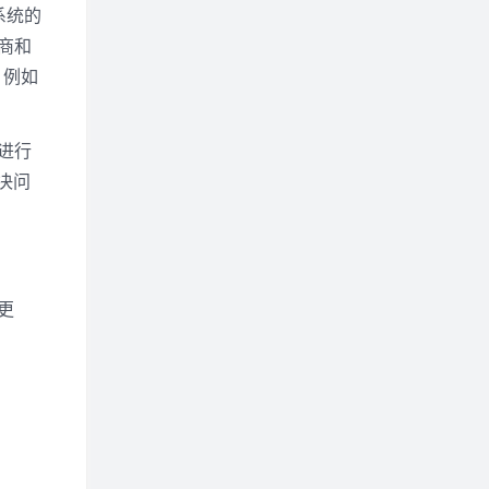
系统的
商和
，例如
进行
决问
更