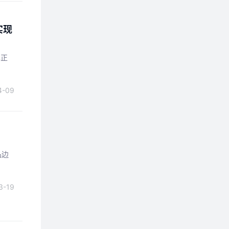
实现
已正
4-09
品边
3-19