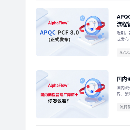
AP
流程
近期，美国
式发布 
APQ
国内
国内流
界、流
流程