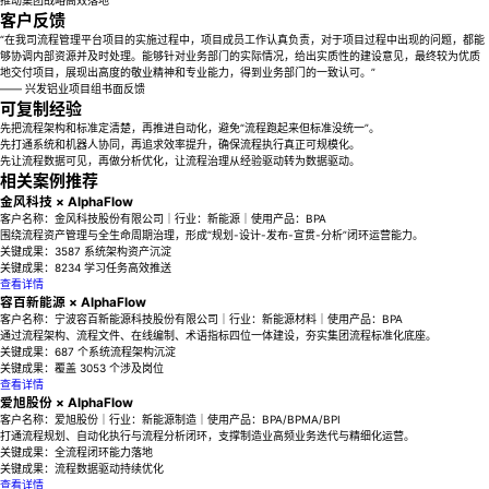
推动集团战略高效落地
客户反馈
“在我司流程管理平台项目的实施过程中，项目成员工作认真负责，对于项目过程中出现的问题，都能
够协调内部资源并及时处理。能够针对业务部门的实际情况，给出实质性的建设意见，最终较为优质
地交付项目，展现出高度的敬业精神和专业能力，得到业务部门的一致认可。”
—— 兴发铝业项目组书面反馈
可复制经验
先把流程架构和标准定清楚，再推进自动化，避免“流程跑起来但标准没统一”。
先打通系统和机器人协同，再追求效率提升，确保流程执行真正可规模化。
先让流程数据可见，再做分析优化，让流程治理从经验驱动转为数据驱动。
相关案例推荐
金风科技 × AlphaFlow
客户名称：金风科技股份有限公司｜行业：新能源｜使用产品：BPA
围绕流程资产管理与全生命周期治理，形成“规划-设计-发布-宣贯-分析”闭环运营能力。
关键成果：3587 系统架构资产沉淀
关键成果：8234 学习任务高效推送
查看详情
容百新能源 × AlphaFlow
客户名称：宁波容百新能源科技股份有限公司｜行业：新能源材料｜使用产品：BPA
通过流程架构、流程文件、在线编制、术语指标四位一体建设，夯实集团流程标准化底座。
关键成果：687 个系统流程架构沉淀
关键成果：覆盖 3053 个涉及岗位
查看详情
爱旭股份 × AlphaFlow
客户名称：爱旭股份｜行业：新能源制造｜使用产品：BPA/BPMA/BPI
打通流程规划、自动化执行与流程分析闭环，支撑制造业高频业务迭代与精细化运营。
关键成果：全流程闭环能力落地
关键成果：流程数据驱动持续优化
查看详情