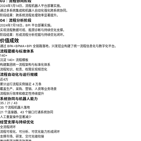
03｜流程协同阶段
2024年1月14日，流程机器人平台部署实施。
通过多系统集成和机器人自动化强化跨系统协同。
阶段结果：跨系统流程处理效率显著提升。
04｜流程分析阶段
2024年7月18日，BPI 平台部署实施。
实现流程数据可视、瓶颈诊断与持续优化支撑。
阶段结果：形成流程分析挖掘与持续优化闭环。
价值成效
通过 BPA+BPMA+BPI 全链路落地，兴发铝业构建了统一流程信息化与数字化平台。
流程建模与标准体系
140+
沉淀 140+ 流程模板
构建集团统一流程架构与标准化体系
流程知识、权责、权限实现规范化
流程自动化与运行规模
近4万
累计运行流程实例接近 4 万条
覆盖生产、采购、营销、人资等业务场景
流程执行效率和稳定性持续提升
系统协同与机器人能力
35 / 21 / 43
35 个流程机器人落地
21 个连接器、43 个接口打通系统协同
人工重复操作显著减少
经营支撑与持续优化
全流程闭环
流程可视化、可分析、可优化能力形成闭环
支撑市场、研发、交付无缝衔接