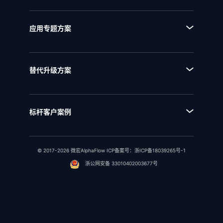
■ AI+流程
■ BPI流程挖掘分析平台
■ 全流程管理
■ BPE流程引擎
应用专题方案
■ 流程资产管理
■ EAM企业架构管理
■ 流程自动化
■ NQMS质量管理体系
■ 流程优化
替代升级方案
■ IPD全流程管理
■ 替代升级总览
■ IPD研发项目管理
■ ARIS替代方案
■ RSM法规标准管理
标杆客户案例
■ 传统BPM替代方案
■ 行业客户案例
■ 传统OA替代方案
© 2017-2026 微宏AlphaFlow ICP备案号：
■ 开源流程引擎替代方案
浙ICP备18039265号-1
浙公网安备 33010402003677号