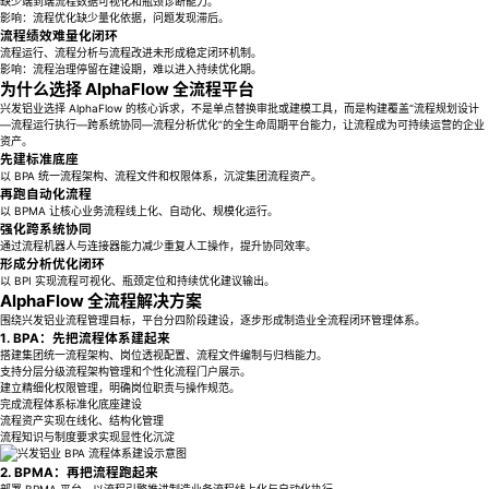
缺少端到端流程数据可视化和瓶颈诊断能力。
影响：流程优化缺少量化依据，问题发现滞后。
流程绩效难量化闭环
流程运行、流程分析与流程改进未形成稳定闭环机制。
影响：流程治理停留在建设期，难以进入持续优化期。
为什么选择 AlphaFlow 全流程平台
兴发铝业选择 AlphaFlow 的核心诉求，不是单点替换审批或建模工具，而是构建覆盖“流程规划设计
—流程运行执行—跨系统协同—流程分析优化”的全生命周期平台能力，让流程成为可持续运营的企业
资产。
先建标准底座
以 BPA 统一流程架构、流程文件和权限体系，沉淀集团流程资产。
再跑自动化流程
以 BPMA 让核心业务流程线上化、自动化、规模化运行。
强化跨系统协同
通过流程机器人与连接器能力减少重复人工操作，提升协同效率。
形成分析优化闭环
以 BPI 实现流程可视化、瓶颈定位和持续优化建议输出。
AlphaFlow 全流程解决方案
围绕兴发铝业流程管理目标，平台分四阶段建设，逐步形成制造业全流程闭环管理体系。
1. BPA：先把流程体系建起来
搭建集团统一流程架构、岗位透视配置、流程文件编制与归档能力。
支持分层分级流程架构管理和个性化流程门户展示。
建立精细化权限管理，明确岗位职责与操作规范。
完成流程体系标准化底座建设
流程资产实现在线化、结构化管理
流程知识与制度要求实现显性化沉淀
2. BPMA：再把流程跑起来