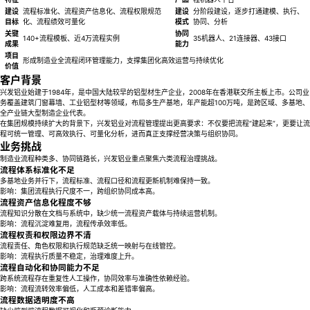
建设
流程标准化、流程资产信息化、流程权限规范
建设
分阶段建设，逐步打通建模、执行、
目标
化、流程绩效可量化
模式
协同、分析
关键
协同
140+流程模板、近4万流程实例
35机器人、21连接器、43接口
成果
能力
项目
形成制造业全流程闭环管理能力，支撑集团化高效运营与持续优化
价值
客户背景
兴发铝业始建于1984年，是中国大陆较早的铝型材生产企业，2008年在香港联交所主板上市。公司业
务覆盖建筑门窗幕墙、工业铝型材等领域，布局多生产基地，年产能超100万吨，是跨区域、多基地、
全产业链大型制造企业代表。
在集团规模持续扩大的背景下，兴发铝业对流程管理提出更高要求：不仅要把流程“建起来”，更要让流
程可统一管理、可高效执行、可量化分析，进而真正支撑经营决策与组织协同。
业务挑战
制造业流程种类多、协同链路长，兴发铝业重点聚焦六类流程治理挑战。
流程体系标准化不足
多基地业务并行下，流程标准、流程口径和流程更新机制难保持一致。
影响：集团流程执行尺度不一，跨组织协同成本高。
流程资产信息化程度不够
流程知识分散在文档与系统中，缺少统一流程资产载体与持续运营机制。
影响：流程沉淀难复用，流程传承效率低。
流程权责和权限边界不清
流程责任、角色权限和执行规范缺乏统一映射与在线管控。
影响：流程执行质量不稳定，治理难度上升。
流程自动化和协同能力不足
跨系统流程存在重复性人工操作，协同效率与准确性依赖经验。
影响：流程流转效率偏低，人工成本和差错率偏高。
流程数据透明度不高