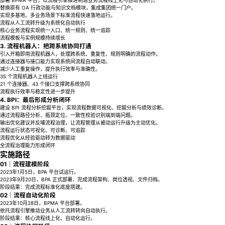
部署 BPMA 平台，以流程引擎推进制造业务流程线上化与自动化执行。
替换原有 OA 行政功能与知识文档模块，集成集团统一门户。
实现多基地、多业务场景下标准流程快速落地运行。
流程从人工流转升级为系统化自动执行
核心业务流程实现统一入口、统一规则、统一追踪
流程模板与实例规模持续增长
3. 流程机器人：把跨系统协同打通
引入开箱即用流程机器人，处理跨系统、重复性、规则明确的流程动作。
通过连接器与接口能力实现系统间流程自动联动。
减少人工重复操作，提升执行效率与准确性。
35 个流程机器人上线运行
21 个连接器、43 个接口支撑跨系统协同
流程执行效率与稳定性进一步提升
4. BPI：最后形成分析闭环
建设 BPI 流程分析挖掘平台，实现流程数据可视化、挖掘分析与绩效诊断。
通过流程路径分析、瓶颈定位、一致性校验识别端到端问题。
输出优化建议并反哺流程治理，让流程管理从被动运行升级为主动优化。
流程运行状态可视化、可诊断、可追踪
流程优化从经验驱动转为数据驱动
全流程治理能力形成闭环
实施路径
01｜流程建模阶段
2023年1月5日，BPA 平台试运行。
2023年9月20日，BPA 正式部署，完成流程架构、岗位透视、文件归档。
阶段结果：完成流程标准化底座搭建。
02｜流程自动化阶段
2023年10月28日，BPMA 平台部署。
依托流程引擎推动业务从人工流转转向自动执行。
阶段结果：核心流程线上化、自动化运行。