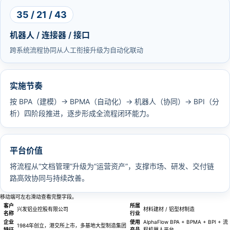
35 / 21 / 43
机器人 / 连接器 / 接口
跨系统流程协同从人工衔接升级为自动化联动
实施节奏
按 BPA（建模）→ BPMA（自动化）→ 机器人（协同）→ BPI（分
析）四阶段推进，逐步形成全流程闭环能力。
平台价值
将流程从“文档管理”升级为“运营资产”，支撑市场、研发、交付链
路高效协同与持续改善。
移动端可左右滑动查看完整字段。
客户
所属
兴发铝业控股有限公司
材料建材 / 铝型材制造
名称
行业
企业
使用
AlphaFlow BPA + BPMA + BPI + 流
1984年创立，港交所上市，多基地大型制造集团
特征
产品
程机器人平台