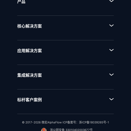
产品
■ 产品体系
■ BPA流程规划设计平台
核心解决方案
■ BPM流程管理平台
■ AI+流程
■ BPI流程挖掘分析平台
■ 全流程管理
■ BPE流程引擎
应用解决方案
■ 流程优化
■ EAM企业架构管理
■ 流程资产管理
■ NQMS质量管理体系
■ 流程运行和自动化
集成解决方案
■ IPD全流程管理
■ 统一流程集成
■ IPD研发项目管理
■ SAP流程集成
■ RSM法规标准管理
标杆客户案例
■ 用友流程集成
■ 行业客户案例
■ 金蝶流程集成
© 2017-2026 微宏AlphaFlow ICP备案号：
浙ICP备18039265号-1
浙公网安备 33010402003677号