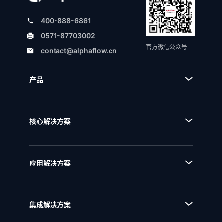
400-888-6861
0571-87703002
官方微信公众号
contact@alphaflow.cn
产品
■ 产品体系
■ BPA流程规划设计平台
核心解决方案
■ BPM流程管理平台
■ AI+流程
■ BPI流程挖掘分析平台
■ 全流程管理
■ BPE流程引擎
应用解决方案
■ 流程优化
■ EAM企业架构管理
■ 流程资产管理
■ NQMS质量管理体系
■ 流程运行和自动化
集成解决方案
■ IPD全流程管理