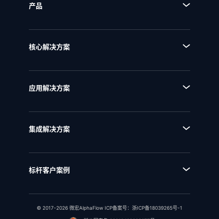
产品
■ 产品体系
■ BPA流程规划设计平台
核心解决方案
■ BPM流程管理平台
■ AI+流程
■ BPI流程挖掘分析平台
■ 全流程管理
■ BPE流程引擎
应用解决方案
■ 流程优化
■ EAM企业架构管理
■ 流程资产管理
■ NQMS质量管理体系
■ 流程运行和自动化
集成解决方案
■ IPD全流程管理
■ 统一流程集成
■ IPD研发项目管理
■ SAP流程集成
■ RSM法规标准管理
标杆客户案例
■ 用友流程集成
■ 行业客户案例
■ 金蝶流程集成
© 2017-2026 微宏AlphaFlow ICP备案号：
浙ICP备18039265号-1