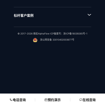
■ IPD全流程管理
■ 统一流程集成
■ IPD研发项目管理
■ SAP流程集成
■ RSM法规标准管理
标杆客户案例
■ 用友流程集成
■ 行业客户案例
■ 金蝶流程集成
© 2017-2026 微宏AlphaFlow ICP备案号：
浙ICP备18039265号-1
浙公网安备 33010402003677号
电话咨询
预约演示
在线咨询