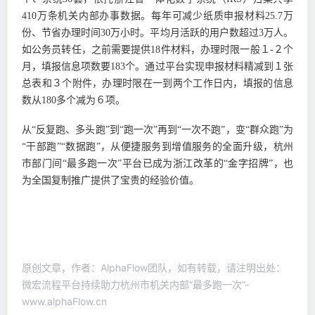
410万条机关内部办事数据。每年可减少纸质申报材料25.7万
份、节省办理时间30万小时。平均月活跃的用户数超过3万人。
如公务员转任，之前需要提供18件材料，办理时限一般１-２个
月，填报信息项数要183个。通过平台实现申报材料精减到１张
总表和３个附件，办理时限在一到两个工作日内，填报的信息
数从180多个减为６项。
从“反复跑、多头跑”到“跑一次”再到“一次不跑”，变“群众跑”为
“干部跑”“数据跑”，从便捷服务到增值服务的全面升级，杭州
市部门间“最多跑一次”平台已成为浙江改革的“金字招牌”，也
为全国复制推广提供了宝贵的经验价值。
原创文章，作者：AlphaFlow团队，如有转载，请注明出处：
微宏流程平台持续助力杭州市机关内部“最多跑一次”-
www.alphaFlow.cn