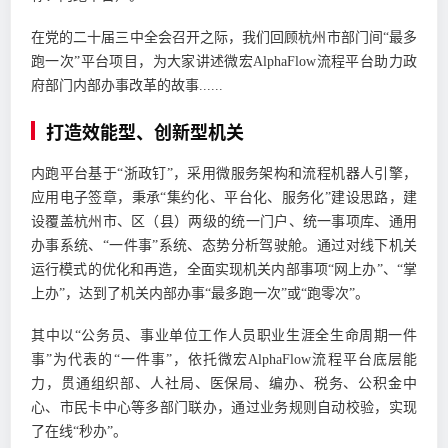
在党的二十届三中全会召开之际，我们回顾杭州市部门间“最多
跑一次”平台项目，为大家讲述微宏AlphaFlow流程平台助力政
府部门内部办事改革的故事......
打造效能型、创新型机关
内跑平台基于“浙政钉”，采用微服务架构和流程机器人引擎，
应用电子签章，秉承“集约化、平台化、服务化”建设思路，建
设覆盖杭州市、区（县）两级的统一门户、统一事项库、通用
办事系统、“一件事”系统、态势分析驾驶舱。通过对线下机关
运行模式的优化和再造，全面实现机关内部事项“网上办”、“掌
上办”，达到了机关内部办事“最多跑一次”或“跑零次”。
其中以“公务员、事业单位工作人员职业生涯全生命周期一件
事”为代表的“一件事”，依托微宏AlphaFlow流程平台底层能
力，贯通组织部、人社局、医保局、编办、税务、公积金中
心、市民卡中心等多部门联办，通过业务规则自动校验，实现
了在线“秒办”。