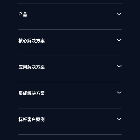
产品
■ 产品体系
■ BPA流程规划设计平台
核心解决方案
■ BPM流程管理平台
■ AI+流程
■ BPI流程挖掘分析平台
■ 全流程管理
■ BPE流程引擎
应用解决方案
■ 流程优化
■ EAM企业架构管理
■ 流程资产管理
■ NQMS质量管理体系
■ 流程运行和自动化
集成解决方案
■ IPD全流程管理
■ 统一流程集成
■ IPD研发项目管理
■ SAP流程集成
■ RSM法规标准管理
标杆客户案例
■ 用友流程集成
■ 行业客户案例
■ 金蝶流程集成