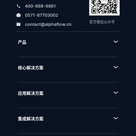
400-888-6861
0571-87703002
官方微信公众号
contact@alphaflow.cn
产品
■ 产品体系
■ BPA流程规划设计平台
核心解决方案
■ BPM流程管理平台
■ AI+流程
■ BPI流程挖掘分析平台
■ 全流程管理
■ BPE流程引擎
应用解决方案
■ 流程优化
■ EAM企业架构管理
■ 流程资产管理
■ NQMS质量管理体系
■ 流程运行和自动化
集成解决方案
■ IPD全流程管理
■ 统一流程集成
■ IPD研发项目管理