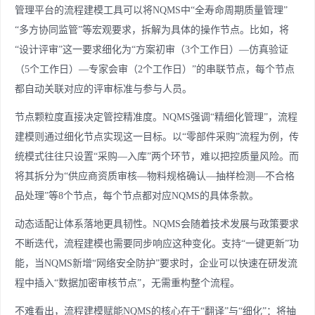
管理平台的流程建模工具可以将NQMS中“全寿命周期质量管理”
“多方协同监管”等宏观要求，拆解为具体的操作节点。比如，将
“设计评审”这一要求细化为“方案初审（3个工作日）—仿真验证
（5个工作日）—专家会审（2个工作日）”的串联节点，每个节点
都自动关联对应的评审标准与参与人员。
节点颗粒度直接决定管控精准度。NQMS强调“精细化管理”，流程
建模则通过细化节点实现这一目标。以“零部件采购”流程为例，传
统模式往往只设置“采购—入库”两个环节，难以把控质量风险。而
将其拆分为“供应商资质审核—物料规格确认—抽样检测—不合格
品处理”等8个节点，每个节点都对应NQMS的具体条款。
动态适配让体系落地更具韧性。NQMS会随着技术发展与政策要求
不断迭代，流程建模也需要同步响应这种变化。支持“一键更新”功
能，当NQMS新增“网络安全防护”要求时，企业可以快速在研发流
程中插入“数据加密审核节点”，无需重构整个流程。
不难看出，流程建模赋能NQMS的核心在于“翻译”与“细化”：将抽